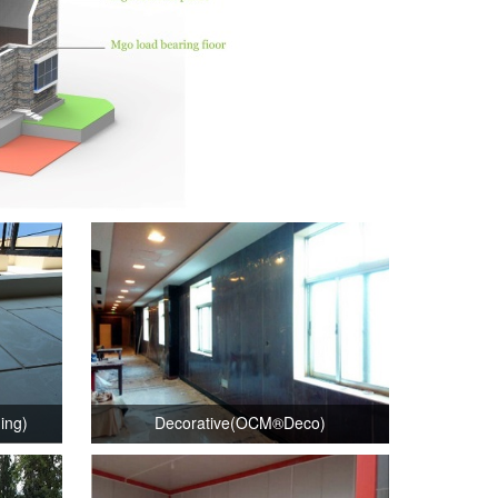
ing)
Decorative(OCM®Deco)