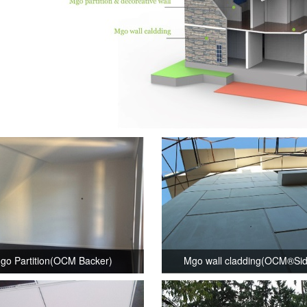
go Partition(OCM Backer)
Mgo wall cladding(OCM®Sid