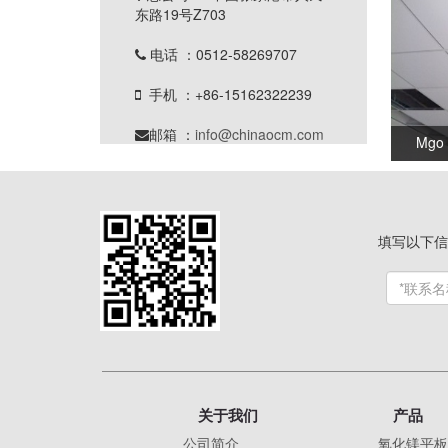
东路19号Z703
电话 ：0512-58269707

手机 ：+86-15162322239

邮箱 ：
info@chinaocm.com

Mgo 
填写以下信
关于我们
产品
公司简介
氧化镁平板